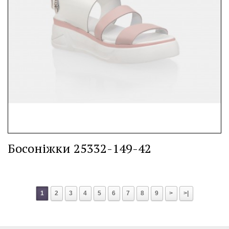
Босоніжки 25332-149-42
1
2
3
4
5
6
7
8
9
>
>|